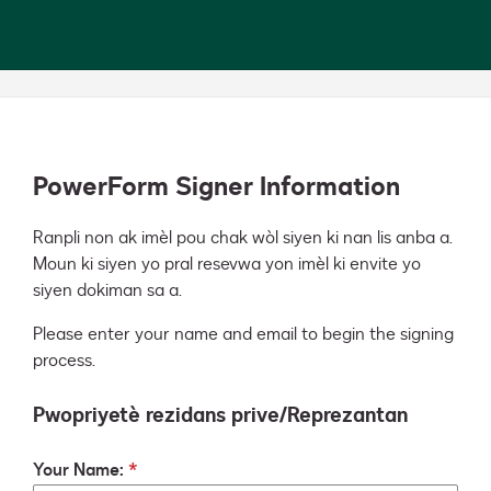
PowerForm Signer Information
Ranpli non ak imèl pou chak wòl siyen ki nan lis anba a. 
Moun ki siyen yo pral resevwa yon imèl ki envite yo 
siyen dokiman sa a.
Please enter your name and email to begin the signing
process.
Pwopriyetè rezidans prive/Reprezantan
Your Name: